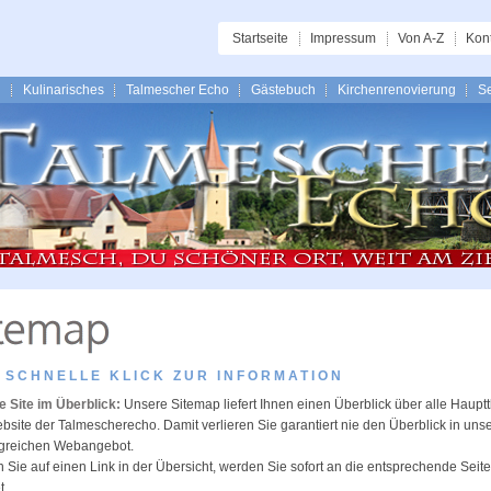
Startseite
Impressum
Von A-Z
Kon
n
Kulinarisches
Talmescher Echo
Gästebuch
Kirchenrenovierung
Se
 SCHNELLE KLICK ZUR INFORMATION
 Site im Überblick:
Unsere Sitemap liefert Ihnen einen Überblick über alle Haup
bsite der Talmescherecho. Damit verlieren Sie garantiert nie den Überblick in un
greichen Webangebot.
n Sie auf einen Link in der Übersicht, werden Sie sofort an die entsprechende Seite
t.