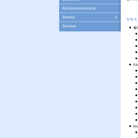
Kirchenrenovierung
Service
UNS
Termine
�b
Ak
Im