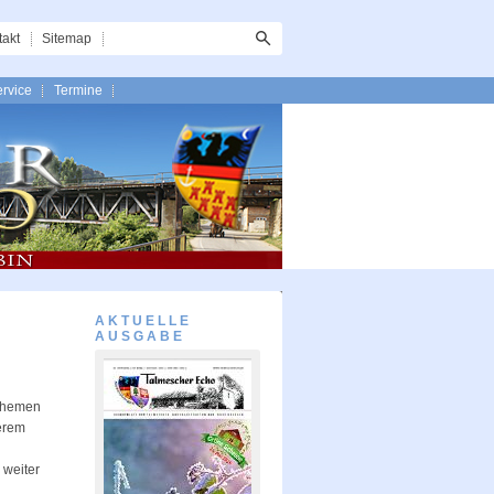
takt
Sitemap
rvice
Termine
AKTUELLE
AUSGABE
tthemen
serem
 weiter