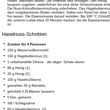
rösten. Abkühlen lassen. Die Eiweisse steif schlagen. Den Honig
langsam zugeben, weiterführen bis eine dicke Schaummasse ents
Die Nuss-Kokosflockenmischung unterheben. Das Hagebuttenmus
dem vorgebackenen Boden verteilen. Dabei vom Rand her etwa 
frei lassen. Die Eiweissmasse darauf verteilen. Bei 180 °C (Umluft
der unteren Leiste etwa 20 Minuten backen, bis die Eiweissmasse 
ist.
Haselnuss-Schnitten
Zutaten für 4 Personen
150 g Weizenvollkornmehl
150 g Hagebuttenmus (1),
1 unbehandelte Zitrone - die abger. Schale davon
80 g Honig (1),
20 g Honig (2),
100 g Haselnußkerne,
gemahlen 50 g Mandeln,
gehobelt 4 ELWasser lauwarm
5 Eier, getrennt
3/8 l Schlagsahne
50 g Hagebuttenmus, (2)